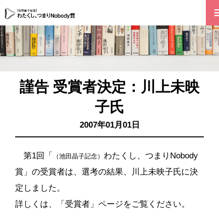
謹告 受賞者決定：川上未映
子氏
2007年01月01日
第1回「
わたくし、つまりNobody
（池田晶子記念）
賞」の受賞者は、選考の結果、
川上未映子氏
に決
定しました。
詳しくは、「
受賞者
」ページをご覧ください。